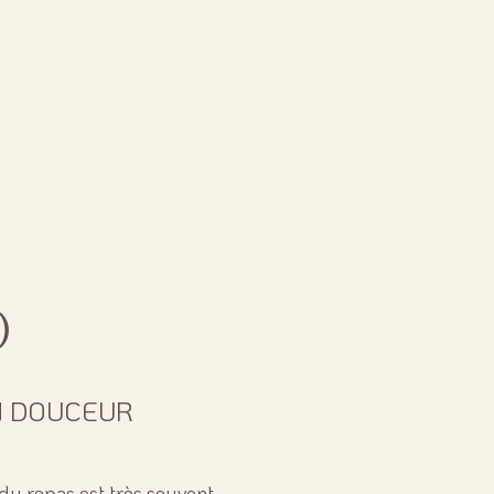
O
N DOUCEUR
n du repas est très souvent