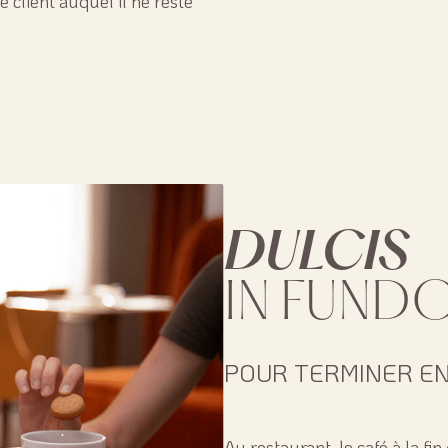
e client auquel il ne reste
DULCIS
IN FUND
POUR TERMINER E
Au restaurant, le café à la fi