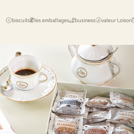
biscuits
les emballages
business
valeur Loison