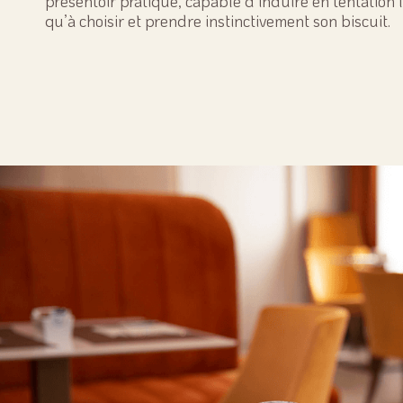
présentoir pratique, capable d’induire en tentation l
qu’à choisir et prendre instinctivement son biscuit.