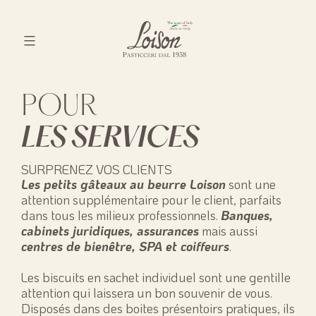
Skip
to
content
Biscotti
Loison
POUR
LES SERVICES
SURPRENEZ VOS CLIENTS
Les petits gâteaux au beurre Loison
sont une
attention supplémentaire pour le client, parfaits
dans tous les milieux professionnels.
Banques,
cabinets juridiques, assurances
mais aussi
centres de bienêtre, SPA et coiffeurs
.
Les biscuits en sachet individuel sont une gentille
attention qui laissera un bon souvenir de vous.
Disposés dans des boites présentoirs pratiques, ils