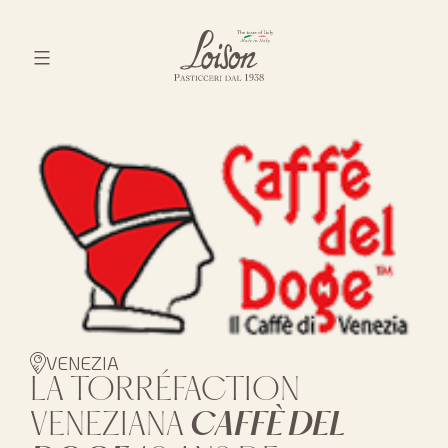
Skip
to
content
Biscotti
Loison
VENEZIA
LA TORRÉFACTION
VENEZIANA
CAFFÈ DEL