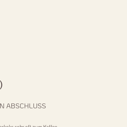
O
N ABSCHLUSS
erkeks sehr oft zum Kaffee