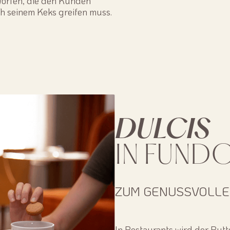
worfen, die den Kunden
ch seinem Keks greifen muss.
DULCIS
IN FUND
ZUM GENUSSVOLLE
In Restaurants wird der Butt