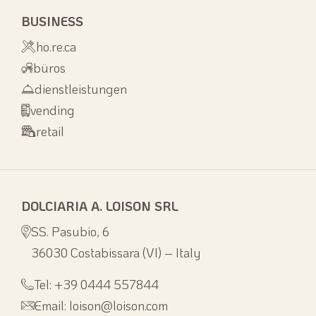
BUSINESS
ho.re.ca
büros
dienstleistungen
vending
retail
DOLCIARIA A. LOISON SRL
SS. Pasubio, 6
36030 Costabissara (VI) – Italy
Tel: +39 0444 557844
Email: loison@loison.com