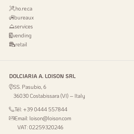
ho.re.ca
bureaux
services
vending
retail
DOLCIARIA A. LOISON SRL
SS. Pasubio, 6
36030 Costabissara (VI) – Italy
Tél: +39 0444 557844
Email: loison@loison.com
VAT: 02259320246