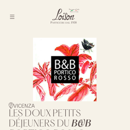
Skip
to
content
Biscotti
Loison
VICENZA
LES DOUX PETITS
DÉJEUNERS DU
B&B