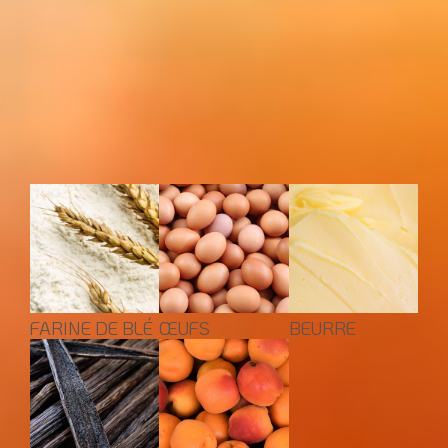
boisé
fruité
THÉ NOIR
INGRÉDIENTS
FARINE DE BLÉ
ŒUFS
BEURRE