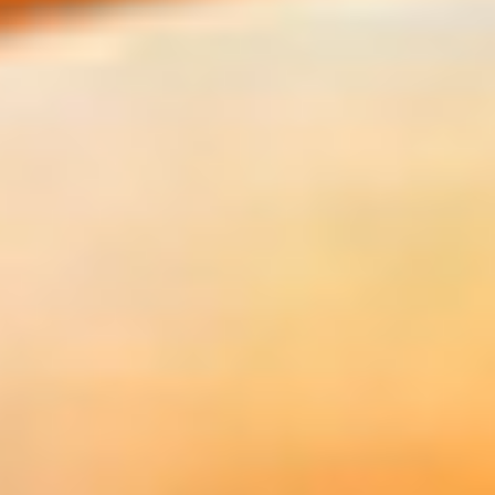
POUR VOTRE ACTIVITÉ
SHOP ONLINE
iodé
herbacé
frais
sucré
floral