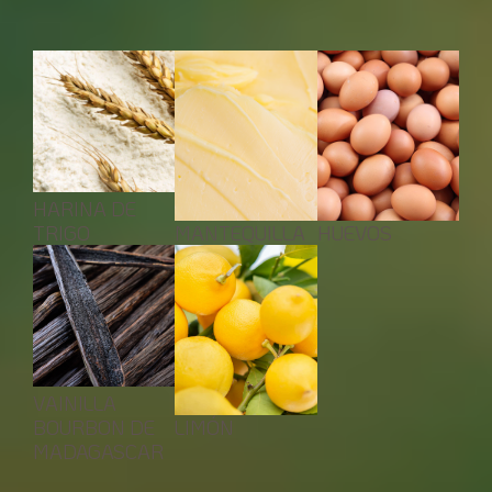
INGREDIENTES
HARINA DE
TRIGO
MANTEQUILLA
HUEVOS
VAINILLA
BOURBON DE
LIMÓN
MADAGASCAR