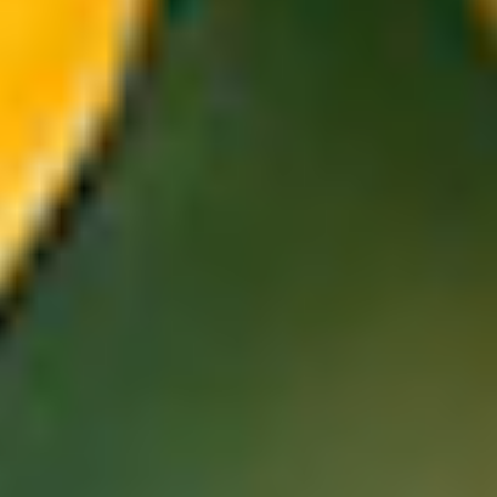
yodado
herbáceo
fresco
dulce
floral
amaderado
afrutado
TÉ VERDE