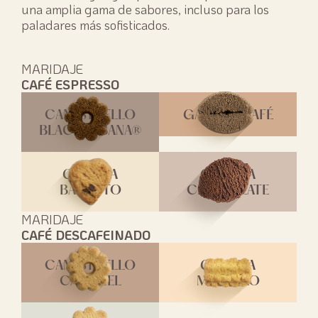
una amplia gama de sabores, incluso para los
paladares más sofisticados.
MARIDAJE
CAFÉ ESPRESSO
CANESTRELLO
GALLETA CAFÉ
BLACKHABANA®
GALLETA
GALLETA
BACETTO
CHOCOLATE
MARIDAJE
CAFÉ DESCAFEINADO
CANESTRELLO
GALLETA
CARAMEL
MARANEO