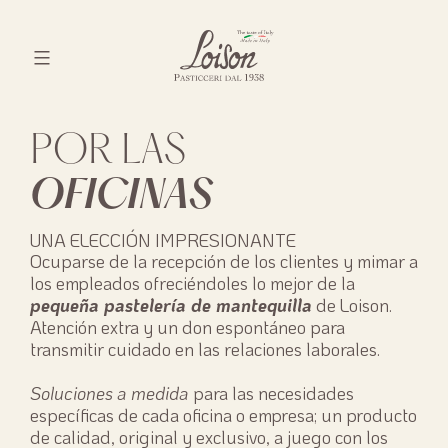
Skip
to
content
Biscotti
Loison
POR LAS
OFICINAS
UNA ELECCIÓN IMPRESIONANTE
Ocuparse de la recepción de los clientes y mimar a
los empleados ofreciéndoles lo mejor de la
pequeña pastelería de mantequilla
de Loison.
Atención extra y un don espontáneo para
transmitir cuidado en las relaciones laborales.
Soluciones a medida
para las necesidades
específicas de cada oficina o empresa; un producto
de calidad, original y exclusivo, a juego con los