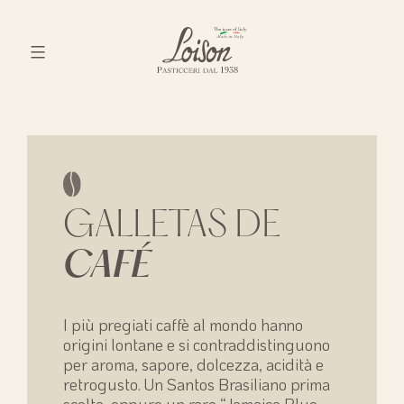
Skip
to
content
Biscotti
Loison
GALLETAS DE
CAFÉ
I più pregiati caffè al mondo hanno
origini lontane e si contraddistinguono
per aroma, sapore, dolcezza, acidità e
retrogusto. Un Santos Brasiliano prima