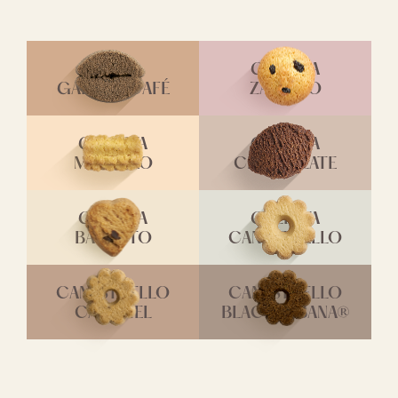
GALLETA
GALLETA CAFÉ
ZALETTO
GALLETA
GALLETA
MARANEO
CHOCOLATE
GALLETA
GALLETA
BACETTO
CANESTRELLO
CANESTRELLO
CANESTRELLO
CARAMEL
BLACKHABANA®