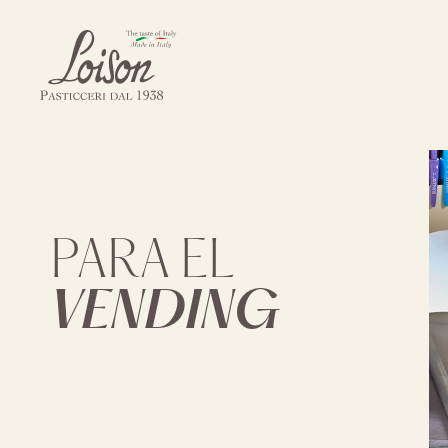
Skip
to
content
Biscotti
Loison
PARA EL
VENDING