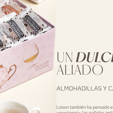
DULC
UN
ALIADO
ALMOHADILLAS Y 
Loison también ha pensado e
«porciones»: las galletas ind