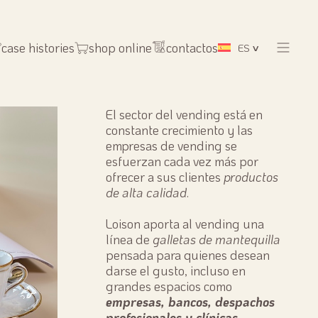
case histories
shop online
contactos
ES
El sector del vending está en
constante crecimiento y las
empresas de vending se
esfuerzan cada vez más por
ofrecer a sus clientes
productos
de alta calidad
.
Loison aporta al vending una
línea de
galletas de mantequilla
pensada para quienes desean
darse el gusto, incluso en
grandes espacios como
empresas, bancos, despachos
profesionales y clínicas