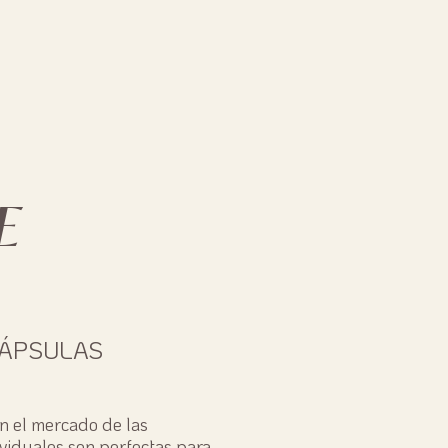
E
CÁPSULAS
n el mercado de las
ividuales son perfectas para