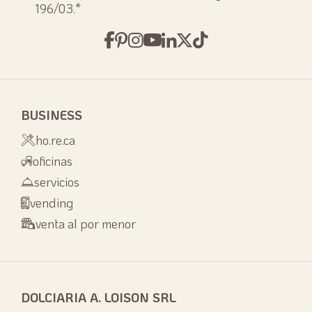
196/03.
*
BUSINESS
ho.re.ca
oficinas
servicios
vending
venta al por menor
DOLCIARIA A. LOISON SRL