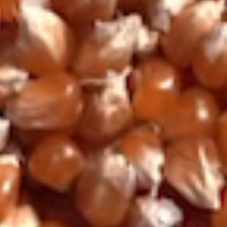
cacao
vainilla
tostado
avellana
caramelo