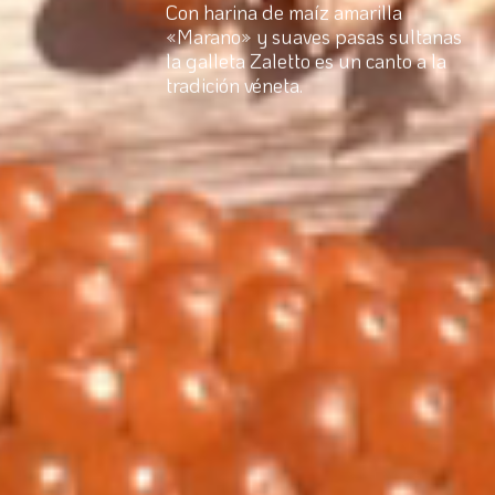
Con harina de maíz amarilla
«Marano» y suaves pasas sultanas
la galleta Zaletto es un canto a la
tradición véneta.