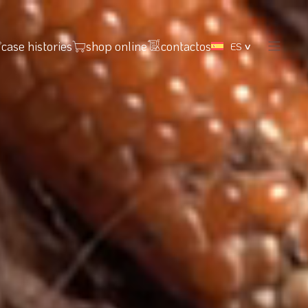
case histories
shop online
contactos
ES