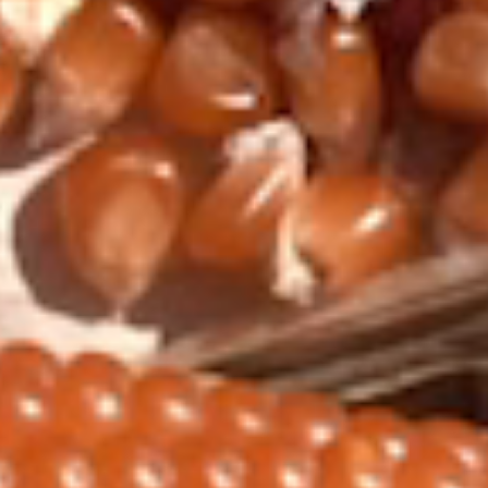
galleta
frutas
cítricos
miel
CAFÉ ARÁBICA