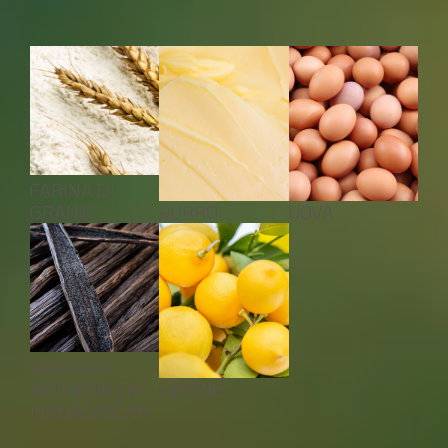
INGREDIENTI
FARINA DI
GRANO
BURRO
UOVA
VANIGLIA
BOURBON DEL
LIMONE
MADAGASCAR