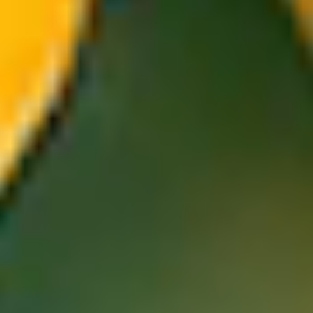
io
d
a
t
o
e
r
b
a
ceo
f
r
e
s
co
d
o
lce
fl
o
r
e
a
le
le
g
n
os
o
f
r
u
tt
a
t
o
TÈ VERDE