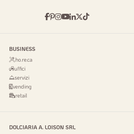
BUSINESS
ho.re.ca
uffici
servizi
vending
retail
DOLCIARIA A. LOISON SRL