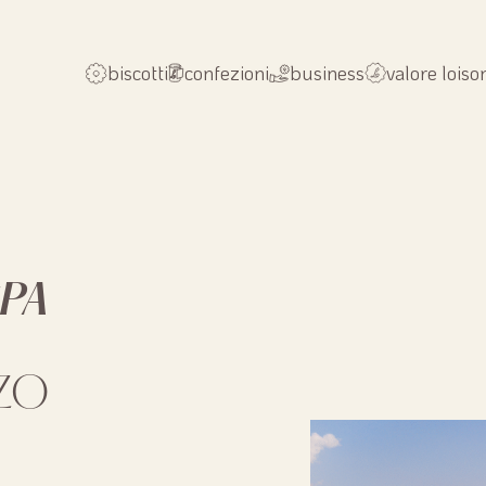
biscotti
confezioni
business
valore loiso
SPA
ZZO