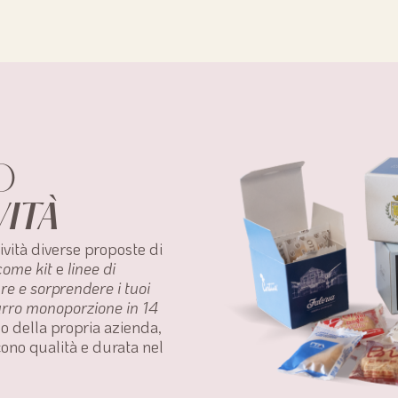
O
VITÀ
ività diverse proposte di
come kit
e
linee di
re e sorprendere i tuoi
burro monoporzione in 14
ogo della propria azienda,
scono qualità e durata nel