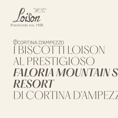
Skip
to
content
Biscotti
Loison
CORTINA D'AMPEZZO
I BISCOTTI LOISON
AL PRESTIGIOSO
FALORIA MOUNTAIN 
RESORT
DI CORTINA D’AMPE