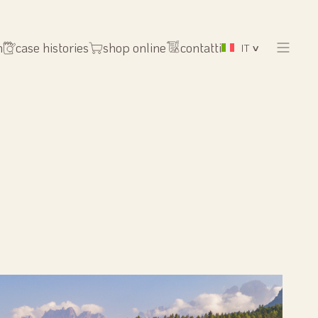
n
case histories
shop online
contatti
IT