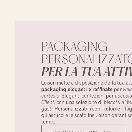
PACKAGING
PERSONALIZZAT
PER LA TUA ATTI
Loison mette a disposizione della tua att
packaging eleganti e raffinate
per
wel
cortesia
. Eleganti confezioni per
coccola
Clienti
con una selezione di
biscotti al 
gusti
. Personalizzabili con i colori e il l
gli astucci e le scatoline Loison garanti
tempo.