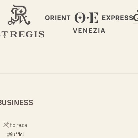
BUSINESS
ho.re.ca
uffici