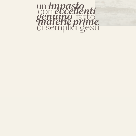
un
impasto
con
eccellenti
genuino
fatto
materie prime
di semplici gesti