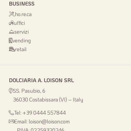
BUSINESS
ho.re.ca
uffici
servizi
vending
retail
DOLCIARIA A. LOISON SRL
SS. Pasubio, 6
36030 Costabissara (VI) – Italy
Tel: +39 0444 557844
Email: loison@loison.com
P.IVA: 02259320246