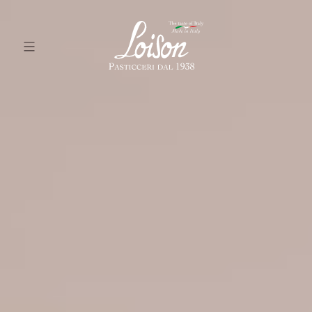
Skip
to
content
Biscotti
Loison